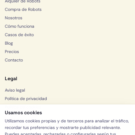
Alquiler de Robots
Compra de Robots
Nosotros
Cómo funciona
Casos de éxito
Blog
Precios
Contacto
Legal
Aviso legal
Política de privacidad
Política de cookies
Usamos cookies
Solicitar consulta
Utilizamos cookies propias y de terceros para analizar el tráfico,
WhatsApp
recordar tus preferencias y mostrarte publicidad relevante.
Puedes aceptarlas, rechazarlas o configurarlas según tus