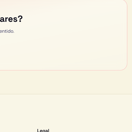
iares
?
entido.
Legal