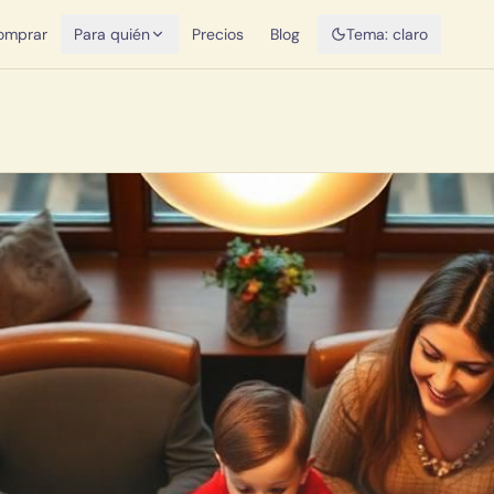
omprar
Para quién
Precios
Blog
Tema:
claro