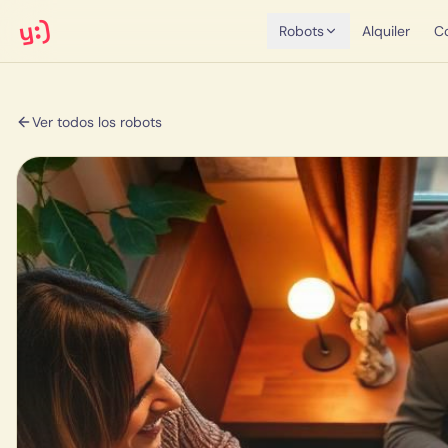
y:)
Robots
Alquiler
C
Ver todos los robots