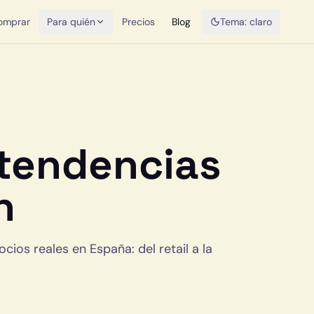
omprar
Para quién
Precios
Blog
Tema:
claro
 tendencias
n
os reales en España: del retail a la