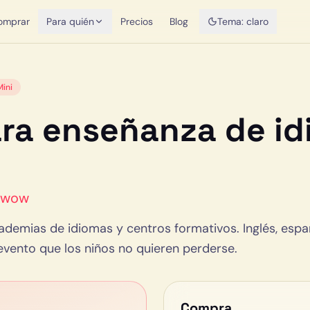
omprar
Para quién
Precios
Blog
Tema:
claro
ini
ra enseñanza de id
o wow
demias de idiomas y centros formativos. Inglés, españ
 evento que los niños no quieren perderse.
Compra