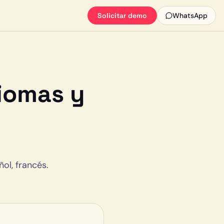
Solicitar demo
WhatsApp
iomas y
ol, francés.