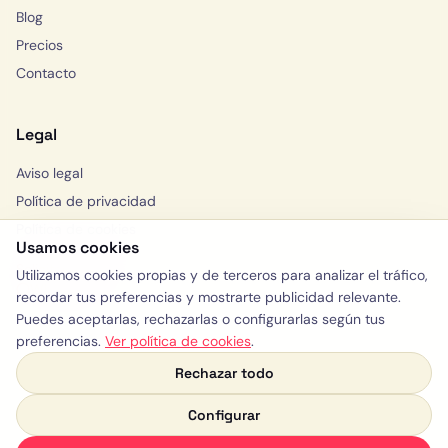
Blog
Precios
Contacto
Legal
Aviso legal
Política de privacidad
Política de cookies
Usamos cookies
Solicitar consulta
Utilizamos cookies propias y de terceros para analizar el tráfico,
WhatsApp
recordar tus preferencias y mostrarte publicidad relevante.
Puedes aceptarlas, rechazarlas o configurarlas según tus
preferencias.
Ver política de cookies
.
Rechazar todo
y:)
© 2026 Yelloway · España, Valencia
WhatsApp
LinkedIn
Configurar
Saber más
WhatsApp