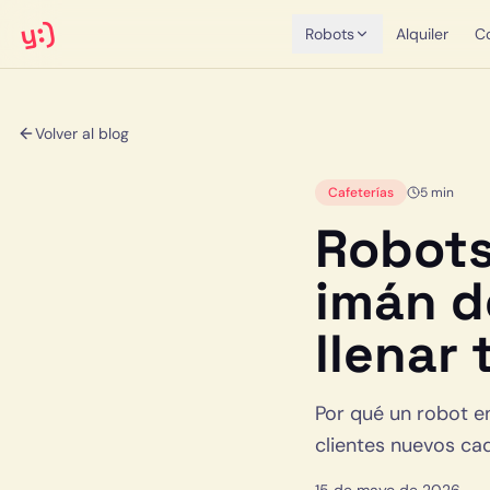
y:)
Robots
Alquiler
C
Volver al blog
Cafeterías
5 min
Robots
imán d
llenar 
Por qué un robot en
clientes nuevos ca