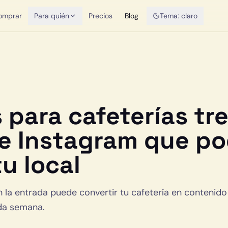
omprar
Para quién
Precios
Blog
Tema:
claro
 para cafeterías tre
e Instagram que po
tu local
 la entrada puede convertir tu cafetería en contenido 
da semana.