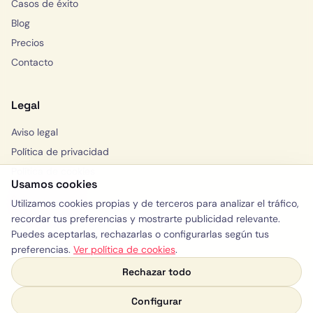
Casos de éxito
Blog
Precios
Contacto
Legal
Aviso legal
Política de privacidad
Política de cookies
Usamos cookies
Solicitar consulta
Utilizamos cookies propias y de terceros para analizar el tráfico,
WhatsApp
recordar tus preferencias y mostrarte publicidad relevante.
Puedes aceptarlas, rechazarlas o configurarlas según tus
preferencias.
Ver política de cookies
.
Rechazar todo
y:)
© 2026 Yelloway · España, Valencia
WhatsApp
LinkedIn
Configurar